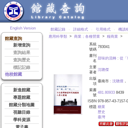
English Version
館藏記錄
詳細格式
引用格式
機讀
‧
‧
‧
>
>
>
應用科學類
商業；各種營業
糧商業
館藏查詢
系統
新增查詢
783041
號碼
查詢結果
書刊
甜味的流轉
:
從「
查詢歷史
名
主要
標記記錄
沈聰傑
著者
他校館藏
出版
臺南市 :
沈聰傑
， 
項
新進館藏
索書
481.80933
8439
號
專題館藏
ISBN
978-957-43-7157-
館藏分類地圖
標題
糖業
歷史
視聽目錄
臺灣
學科資源
電子書