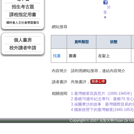
招生考古題
分
享
課程指定用書
▼
國科會人文社會專題書目
網站搜尋
個人書房
資料類型
狀態
校外讀者申請
找書
圖書
在架上
內容簡介
請利用網站搜尋，連結內容簡介
讀者書評
尚無書評，
相關借閱
1.臺灣糖業寫真照片. (1895-1945年)
2.臺糖70週年紀念專刊 : 臺糖70.安
3.福爾摩沙的故事 : 臺灣國際貿易的
4.國家經營下的臺灣糖業(1945-1953)
Copyright © 2007 元智大學(Yuan Ze U