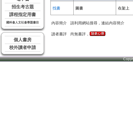
招生考古題
找書
圖書
在架上
課程指定用書
國科會人文社會專題書目
內容簡介
請利用網站搜尋，連結內容簡介
讀者書評
尚無書評，
個人書房
校外讀者申請
Copy