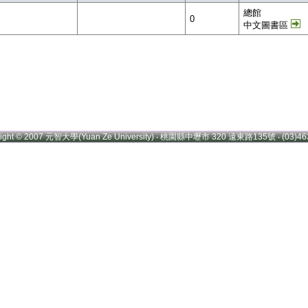
總館
0
中文圖書區
right © 2007 元智大學(Yuan Ze University) ‧ 桃園縣中壢市 320 遠東路135號 ‧ (03)46