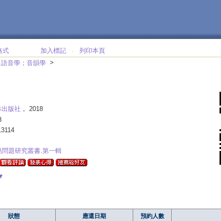
格式
加入標記
列印本頁
‧
>
>
語音學；音韻學
林出版社
， 2018
8
13114
點問題研究叢書
.
第一輯
▼
狀態
應還日期
預約人數