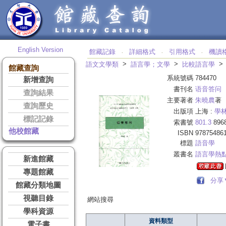
English Version
館藏記錄
詳細格式
引用格式
機讀
‧
‧
‧
>
>
語文文學類
語言學；文學
比較語言學
館藏查詢
系統號碼
784470
新增查詢
書刊名
语音答问
查詢結果
主要著者
朱曉農
著
查詢歷史
出版項
上海 :
學
標記記錄
索書號
801.3
896
他校館藏
ISBN
97875486
標題
語音學
叢書名
語言學熱
新進館藏
專題館藏
分享
館藏分類地圖
視聽目錄
網站搜尋
學科資源
資料類型
電子書