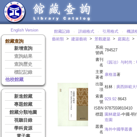
English Version
館藏記錄
詳細格式
引用格式
機讀
‧
‧
‧
>
>
>
>
藝術類
建築藝術
景觀建築
庭園志
館藏查詢
系統
新增查詢
784527
號碼
查詢結果
書刊
《园冶》与时尚
:
查詢歷史
名
主要
標記記錄
康格溫
著
著者
他校館藏
出版
桂林 :
廣西師範大
項
新進館藏
索書
929.92
8643
號
專題館藏
ISBN
9787559810410
館藏分類地圖
標題
園林建築
-中國-明
造園
視聽目錄
叢書
學科資源
海外中國學叢書
名
電子書