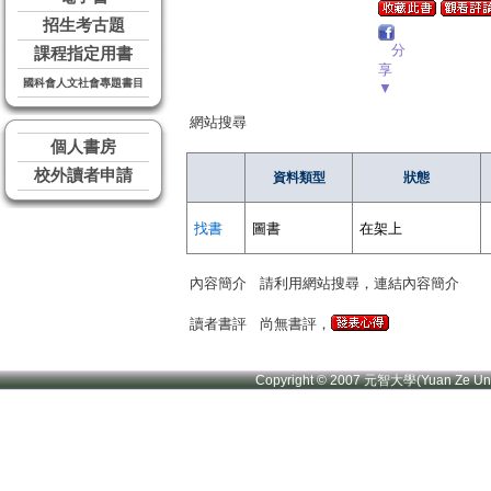
招生考古題
分
課程指定用書
享
國科會人文社會專題書目
▼
網站搜尋
個人書房
校外讀者申請
資料類型
狀態
找書
圖書
在架上
內容簡介
請利用網站搜尋，連結內容簡介
讀者書評
尚無書評，
Copyright © 2007 元智大學(Yuan Ze U