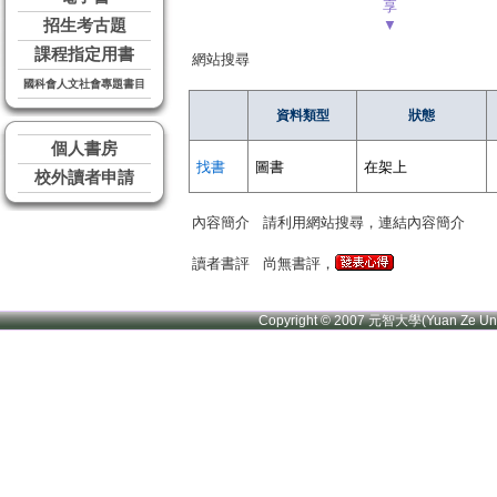
享
招生考古題
▼
課程指定用書
網站搜尋
國科會人文社會專題書目
資料類型
狀態
個人書房
找書
圖書
在架上
校外讀者申請
內容簡介
請利用網站搜尋，連結內容簡介
讀者書評
尚無書評，
Copyright © 2007 元智大學(Yuan Ze U