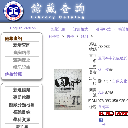
English Version
館藏記錄
詳細格式
引用格式
機讀
‧
‧
‧
>
>
>
科學類
數學
幾何
館藏查詢
系統
新增查詢
784983
號碼
查詢結果
書刊
圓周率中的級數與
查詢歷史
名
主要
標記記錄
林士傑
著
著者
他校館藏
出版
臺中市 :
白象文化
項
新進館藏
索書
316
8749
號
專題館藏
ISBN
978-986-358-938-
館藏分類地圖
標題
圓周率
視聽目錄
學科資源
分
電子書