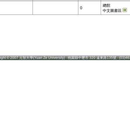
總館
0
中文圖書區
right © 2007 元智大學(Yuan Ze University) ‧ 桃園縣中壢市 320 遠東路135號 ‧ (03)46