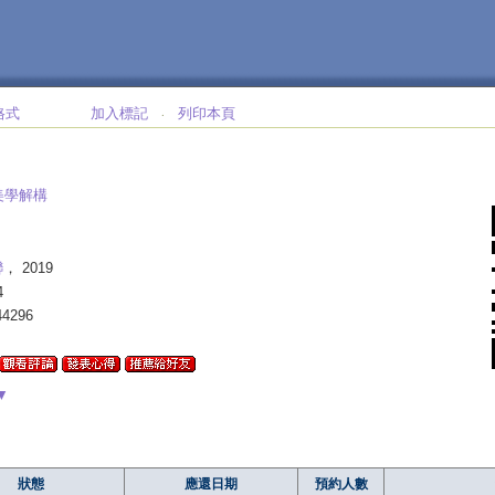
格式
加入標記
列印本頁
‧
美學解構
聯
， 2019
4
44296
▼
狀態
應還日期
預約人數