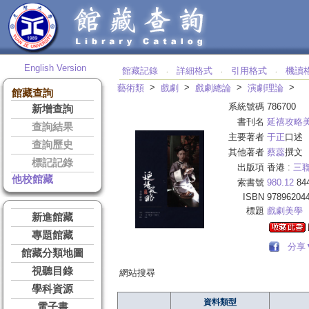
English Version
館藏記錄
詳細格式
引用格式
機讀
‧
‧
‧
>
>
>
>
藝術類
戲劇
戲劇總論
演劇理論
館藏查詢
系統號碼
786700
新增查詢
書刊名
延禧攻略
查詢結果
主要著者
于正
口述
查詢歷史
其他著者
蔡蕊
撰文
標記記錄
出版項
香港 :
三
他校館藏
索書號
980.12
84
ISBN
97896204
標題
戲劇美學
新進館藏
專題館藏
分享
館藏分類地圖
視聽目錄
網站搜尋
學科資源
資料類型
電子書