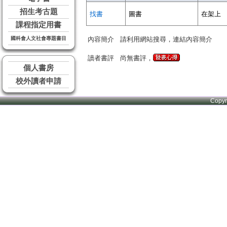
招生考古題
找書
圖書
在架上
課程指定用書
國科會人文社會專題書目
內容簡介
請利用網站搜尋，連結內容簡介
讀者書評
尚無書評，
個人書房
校外讀者申請
Copy