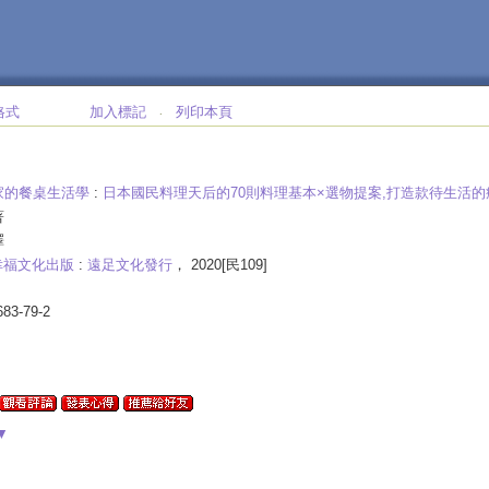
格式
加入標記
列印本頁
‧
家的餐桌生活學
:
日本國民料理天后的70則料理基本×選物提案,打造款待生活
著
譯
幸福文化出版
:
遠足文化發行
， 2020[民109]
683-79-2
▼