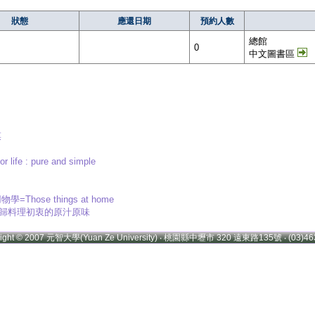
狀態
應還日期
預約人數
總館
0
中文圖書區
菜
fe : pure and simple
Those things at home
,回歸料理初衷的原汁原味
right © 2007 元智大學(Yuan Ze University) ‧ 桃園縣中壢市 320 遠東路135號 ‧ (03)46