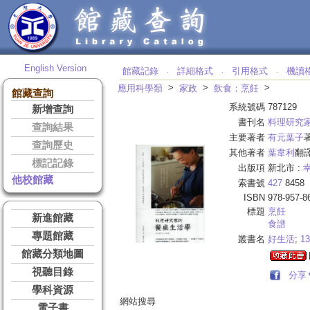
English Version
館藏記錄
詳細格式
引用格式
機讀
‧
‧
‧
>
>
>
應用科學類
家政
飲食；烹飪
館藏查詢
系統號碼
787129
新增查詢
書刊名
料理研究
查詢結果
主要著者
有元葉子
查詢歷史
其他著者
葉韋利
翻
標記記錄
出版項
新北市 :
他校館藏
索書號
427
8458
ISBN
978-957-8
標題
烹飪
新進館藏
食譜
專題館藏
叢書名
好生活
;
13
館藏分類地圖
視聽目錄
分享
學科資源
網站搜尋
電子書