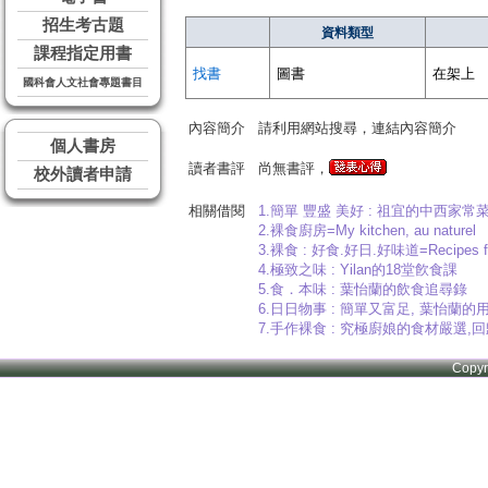
招生考古題
資料類型
課程指定用書
找書
圖書
在架上
國科會人文社會專題書目
內容簡介
請利用網站搜尋，連結內容簡介
個人書房
讀者書評
尚無書評，
校外讀者申請
相關借閱
1.簡單 豐盛 美好 : 祖宜的中西家常
2.裸食廚房=My kitchen, au naturel
3.裸食 : 好食.好日.好味道=Recipes for li
4.極致之味 : Yilan的18堂飮食課
5.食．本味 : 葉怡蘭的飲食追尋錄
6.日日物事 : 簡單又富足, 葉怡蘭的用物學=
7.手作裸食 : 究極廚娘的食材嚴選
Copy