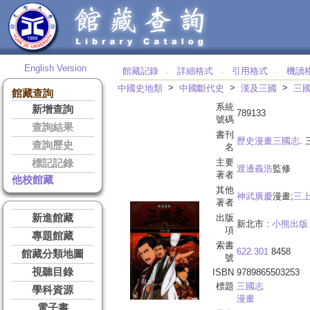
English Version
館藏記錄
詳細格式
引用格式
機讀
‧
‧
‧
>
>
>
中國史地類
中國斷代史
漢及三國
三
館藏查詢
系統
新增查詢
789133
號碼
查詢結果
書刊
歷史漫畫三國志
. 
查詢歷史
名
主要
標記記錄
渡邊義浩
監修
著者
他校館藏
其他
神武廣慶
漫畫;
三
著者
新進館藏
出版
新北市 :
小熊出版
項
專題館藏
索書
622.301
8458
館藏分類地圖
號
視聽目錄
ISBN
9789865503253
標題
三國志
學科資源
漫畫
電子書