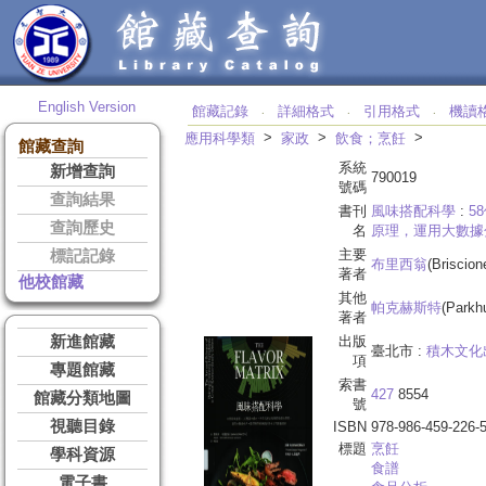
English Version
館藏記錄
詳細格式
引用格式
機讀
‧
‧
‧
>
>
>
應用科學類
家政
飲食；烹飪
館藏查詢
系統
新增查詢
790019
號碼
查詢結果
書刊
風味搭配科學
:
5
查詢歷史
名
原理，運用大數據
主要
標記記錄
布里西翁
(Briscio
著者
他校館藏
其他
帕克赫斯特
(Parkh
著者
新進館藏
出版
臺北市 :
積木文化
項
專題館藏
索書
427
8554
館藏分類地圖
號
視聽目錄
ISBN
978-986-459-226-
標題
烹飪
學科資源
食譜
電子書