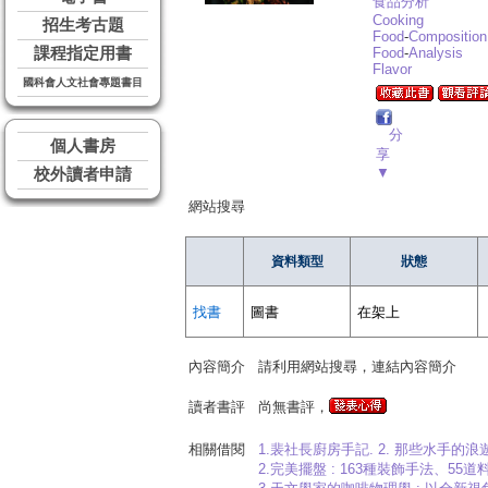
食品分析
Cooking
招生考古題
Food
-
Composition
課程指定用書
Food
-
Analysis
Flavor
國科會人文社會專題書目
分
個人書房
享
▼
校外讀者申請
網站搜尋
資料類型
狀態
找書
圖書
在架上
內容簡介
請利用網站搜尋，連結內容簡介
讀者書評
尚無書評，
相關借閱
1.裴社長廚房手記. 2. 那些水手
2.完美擺盤 : 163種裝飾手法、55