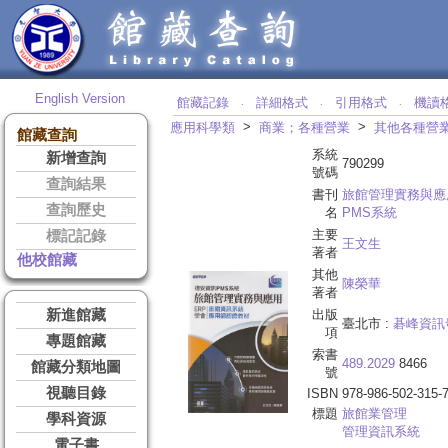
English Version
館藏記錄
詳細格式
引用格式
機讀
‧
‧
‧
>
>
應用科學類
商業；各種營業
其他各種營
館藏查詢
系統
新增查詢
790299
號碼
查詢結果
書刊
旅館管理實務與應
查詢歷史
名
PMS系統
主要
標記記錄
王文生
著者
他校館藏
其他
陳榮華
著者
新進館藏
出版
臺北市 :
碁峰資訊
項
專題館藏
索書
489.2029
8466
館藏分類地圖
號
視聽目錄
ISBN
978-986-502-315-
標題
旅館業管理
學科資源
管理資訊系統
電子書