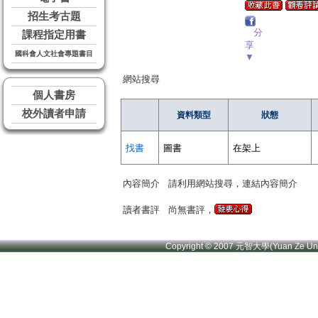
招生考古題
分
課程指定用書
享
國科會人文社會專題書目
▼
網站搜尋
個人書房
校外讀者申請
資料類型
狀態
找書
圖書
在架上
內容簡介
請利用網站搜尋，連結內容簡介
讀者書評
尚無書評，
Copyright © 2007 元智大學(Yuan Ze U