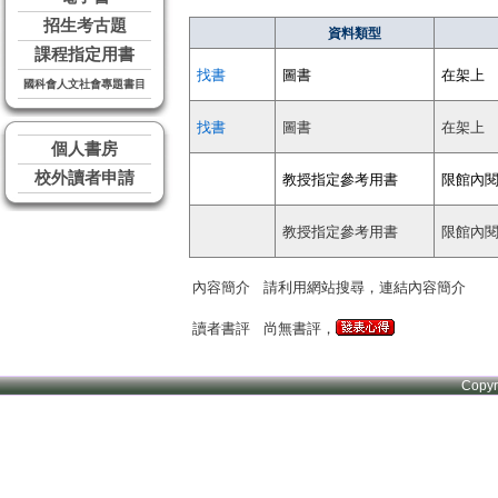
招生考古題
資料類型
課程指定用書
找書
圖書
在架上
國科會人文社會專題書目
找書
圖書
在架上
個人書房
校外讀者申請
教授指定參考用書
限館內
教授指定參考用書
限館內
內容簡介
請利用網站搜尋，連結內容簡介
讀者書評
尚無書評，
Copy