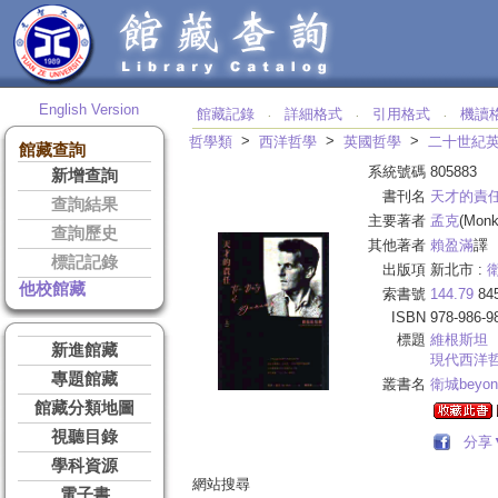
English Version
館藏記錄
詳細格式
引用格式
機讀
‧
‧
‧
>
>
>
哲學類
西洋哲學
英國哲學
二十世紀
館藏查詢
系統號碼
805883
新增查詢
書刊名
天才的責
查詢結果
主要著者
孟克
(Monk
查詢歷史
其他著者
賴盈滿
譯
標記記錄
出版項
新北市 :
他校館藏
索書號
144.79
84
ISBN
978-986-9
標題
維根斯坦
新進館藏
現代西洋
專題館藏
叢書名
衛城beyon
館藏分類地圖
視聽目錄
分享
學科資源
網站搜尋
電子書