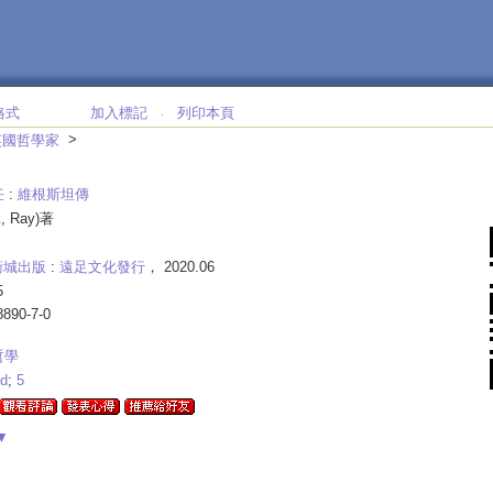
格式
加入標記
列印本頁
‧
>
英國哲學家
任
:
維根斯坦傳
, Ray)著
衛城出版
:
遠足文化發行
， 2020.06
5
8890-7-0
哲學
d
;
5
▼