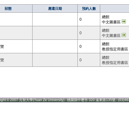
狀態
應還日期
預約人數
總館
0
中文圖書區
總館
0
中文圖書區
總館
閱覽
0
教授指定用書區
總館
閱覽
0
教授指定用書區
right © 2007 元智大學(Yuan Ze University) ‧ 桃園縣中壢市 320 遠東路135號 ‧ (03)46