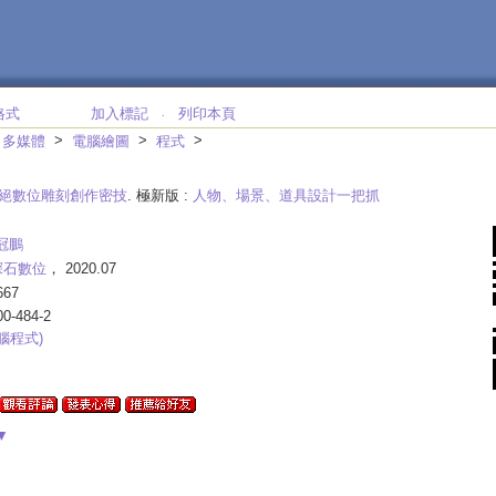
格式
加入標記
列印本頁
‧
>
>
>
；多媒體
電腦繪圖
程式
h 超絕數位雕刻創作密技
. 極新版 :
人物、場景、道具設計一把抓
冠鵬
深石數位
， 2020.07
667
00-484-2
電腦程式)
▼