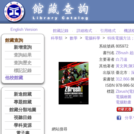
English Version
館藏記錄
詳細格式
引用格式
機讀
‧
‧
‧
>
>
>
科學類
數學
電腦科學
特殊電腦方法
館藏查詢
系統號碼
805972
新增查詢
書刊名
ZBrus
查詢結果
主要著者
白乃遠
查詢歷史
其他著者
黃文興
;
陳
標記記錄
出版項
臺北市 :
他校館藏
索書號
312.866
8
ISBN
978-986-5
標題
Zbrush(
新進館藏
電腦繪圖
專題館藏
電腦動畫
館藏分類地圖
視聽目錄
分享
學科資源
網站搜尋
電子書