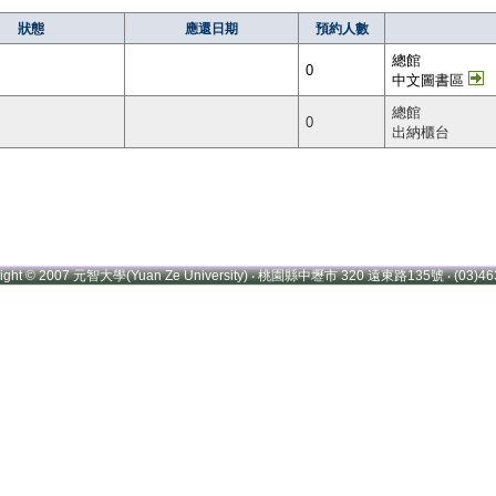
狀態
應還日期
預約人數
總館
0
中文圖書區
總館
0
出納櫃台
right © 2007 元智大學(Yuan Ze University) ‧ 桃園縣中壢市 320 遠東路135號 ‧ (03)46