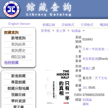
English Version
館藏記錄
詳細格式
引用格式
機讀
‧
‧
‧
>
>
>
哲學類
形上學
知識論
館藏查詢
系統
新增查詢
816943
號碼
查詢結果
書刊
只有一半的真相
:
查詢歷史
名
主要
標記記錄
布拉斯藍德
(Blast
著者
他校館藏
其他
陳義仁
譯
著者
新進館藏
出版
臺北市 :
天下文化
項
專題館藏
索書
161
8545
館藏分類地圖
號
視聽目錄
ISBN
9789865250058
標題
知識論
學科資源
邏輯
電子書