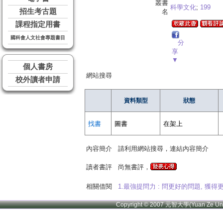
叢書
科學文化
;
199
招生考古題
名
課程指定用書
國科會人文社會專題書目
分
享
▼
個人書房
網站搜尋
校外讀者申請
資料類型
狀態
找書
圖書
在架上
內容簡介
請利用網站搜尋，連結內容簡介
讀者書評
尚無書評，
相關借閱
1.最強提問力 : 問更好的問題, 獲得
Copyright © 2007 元智大學(Yuan Ze U