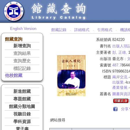
English Version
館藏記錄
詳細格式
引用格式
機讀
‧
‧
‧
館藏查詢
系統號碼
824220
新增查詢
書刊名
出版人瑣記
主要著者
彭, 正雄,
1
查詢結果
出版項
臺北市 :
查詢歷史
索書號
487.7
8644
標記記錄
ISBN
97898631
他校館藏
標題
兩岸交流.
-
出版業.
-lc
產業發展.
-
新進館藏
叢書名
圖書與資訊
專題館藏
館藏分類地圖
分享
視聽目錄
網站搜尋
學科資源
電子書