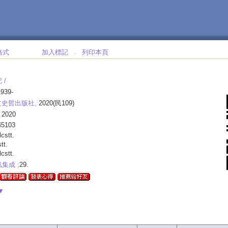
格式
加入標記
列印本頁
‧
 /
939-
文史哲出版社,
2020(民109)
 2020
45103
lcstt.
stt.
lcstt.
集成 ;
29.
▼