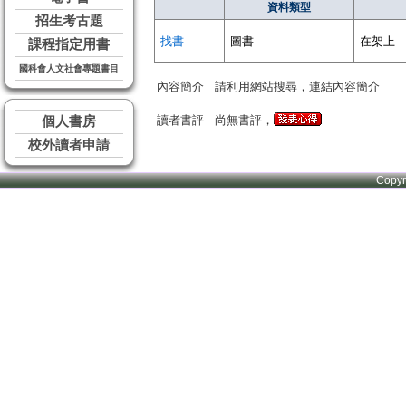
資料類型
招生考古題
找書
圖書
在架上
課程指定用書
國科會人文社會專題書目
內容簡介
請利用網站搜尋，連結內容簡介
讀者書評
尚無書評，
個人書房
校外讀者申請
Copy