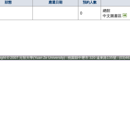
狀態
應還日期
預約人數
總館
0
中文圖書區
right © 2007 元智大學(Yuan Ze University) ‧ 桃園縣中壢市 320 遠東路135號 ‧ (03)46