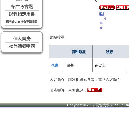
名
招生考古題
課程指定用書
分
國科會人文社會專題書目
享
▼
網站搜尋
個人書房
校外讀者申請
資料類型
狀態
找書
圖書
在架上
內容簡介
請利用網站搜尋，連結內容簡介
讀者書評
尚無書評，
Copyright © 2007 元智大學(Yuan Ze U