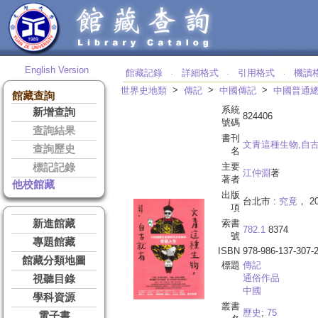
English Version
館藏記錄
詳細格式
引用格式
機讀
‧
‧
‧
>
>
>
世界史地類
傳記
中國傳記
中國普通
館藏查詢
系統
新增查詢
824406
號碼
查詢結果
書刊
文青這種生物,自
查詢歷史
名
主要
標記記錄
江仲淵
著
著者
他校館藏
出版
台北市 :
究竟
， 20
項
新進館藏
索書
782.1
8374
號
專題館藏
ISBN
978-986-137-307-
館藏分類地圖
標題
傳記
通俗作品
視聽目錄
中國
學科資源
叢書
歷史
;
75
電子書