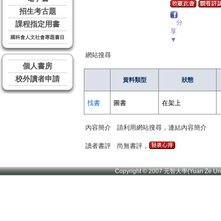
招生考古題
分
課程指定用書
享
國科會人文社會專題書目
▼
網站搜尋
個人書房
校外讀者申請
資料類型
狀態
找書
圖書
在架上
內容簡介
請利用網站搜尋，連結內容簡介
讀者書評
尚無書評，
Copyright © 2007 元智大學(Yuan Ze U