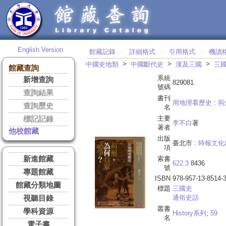
English Version
館藏記錄
詳細格式
引用格式
機讀
‧
‧
‧
>
>
>
中國史地類
中國斷代史
漢及三國
三
館藏查詢
系統
新增查詢
829081
號碼
查詢結果
書刊
用地理看歷史
:
荊
查詢歷史
名
主要
標記記錄
李不白
著
著者
他校館藏
出版
臺北市 :
時報文化
項
新進館藏
索書
622.3
8436
號
專題館藏
ISBN
978-957-13-8514-
館藏分類地圖
標題
三國史
通俗史話
視聽目錄
叢書
學科資源
History系列
;
59
名
電子書