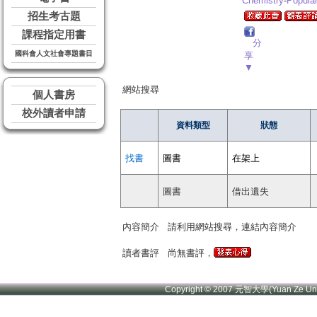
Chemistry
-
Popula
招生考古題
課程指定用書
分
國科會人文社會專題書目
享
▼
網站搜尋
個人書房
校外讀者申請
資料類型
狀態
找書
圖書
在架上
圖書
借出遺失
內容簡介
請利用網站搜尋，連結內容簡介
讀者書評
尚無書評，
Copyright © 2007 元智大學(Yuan Ze U