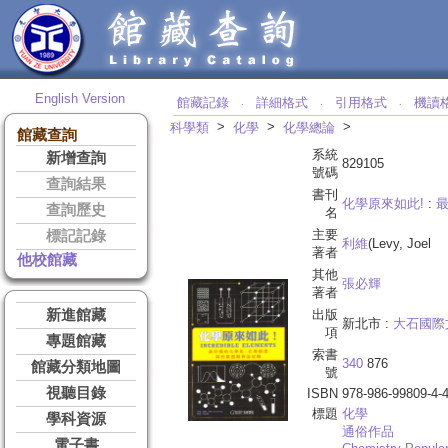
English Version
館藏記錄
詳細格式
引用格式
機讀
‧
‧
‧
>
>
>
科學類
化學
化學總論
館藏查詢
系統
新增查詢
829105
號碼
查詢結果
書刊
化學原來如此!
:
查詢歷史
名
主要
標記記錄
利維
(Levy, Joel
著者
他校館藏
其他
張必輝
著者
新進館藏
出版
新北市 :
大石國際
項
專題館藏
索書
340
876
館藏分類地圖
號
視聽目錄
ISBN
978-986-99809-4-
標題
化學
學科資源
通俗作品
電子書