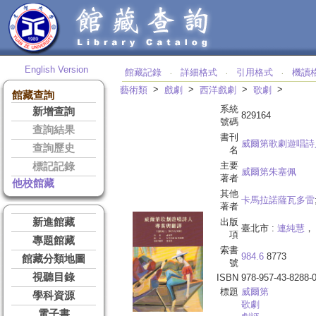
English Version
館藏記錄
詳細格式
引用格式
機讀
‧
‧
‧
>
>
>
>
藝術類
戲劇
西洋戲劇
歌劇
館藏查詢
系統
新增查詢
829164
號碼
查詢結果
書刊
威爾第歌劇遊唱詩
查詢歷史
名
主要
標記記錄
威爾第朱塞佩
著者
他校館藏
其他
卡馬拉諾薩瓦多雷
著者
新進館藏
出版
臺北市 :
連純慧
， 
項
專題館藏
索書
984.6
8773
館藏分類地圖
號
視聽目錄
ISBN
978-957-43-8288-
標題
威爾第
學科資源
歌劇
電子書