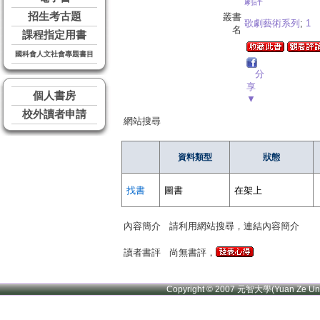
劇評
招生考古題
叢書
歌劇藝術系列
;
1
名
課程指定用書
國科會人文社會專題書目
分
享
個人書房
▼
校外讀者申請
網站搜尋
資料類型
狀態
找書
圖書
在架上
內容簡介
請利用網站搜尋，連結內容簡介
讀者書評
尚無書評，
Copyright © 2007 元智大學(Yuan Ze U