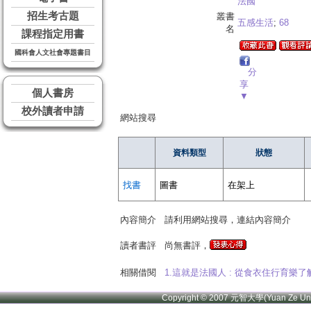
法國
招生考古題
叢書
五感生活
;
68
名
課程指定用書
國科會人文社會專題書目
分
享
個人書房
▼
校外讀者申請
網站搜尋
資料類型
狀態
找書
圖書
在架上
內容簡介
請利用網站搜尋，連結內容簡介
讀者書評
尚無書評，
相關借閱
1.這就是法國人 : 從食衣住行育樂
Copyright © 2007 元智大學(Yuan Ze U