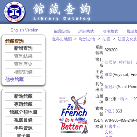
English Version
館藏記錄
詳細格式
引用格式
機讀
‧
‧
‧
>
>
>
世界史地類
歐洲史地
法國
法國文化
館藏查詢
系統
新增查詢
829200
號碼
查詢結果
書刊
法國佬, 幹得好!
:
查詢歷史
名
主要
標記記錄
維塞
(Veysset, Fré
著者
他校館藏
其他
聖琵耶
(Saint-Pierr
著者
新進館藏
出版
臺北市 :
積木
， 20
項
專題館藏
索書
742.3
863
館藏分類地圖
號
視聽目錄
ISBN
978-986-459-249-
標題
社會生活
學科資源
文化
電子書