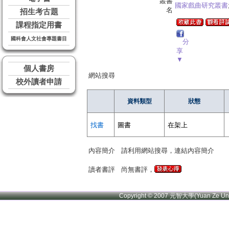
叢書
國家戲曲研究叢書
名
招生考古題
課程指定用書
國科會人文社會專題書目
分
享
▼
個人書房
網站搜尋
校外讀者申請
資料類型
狀態
找書
圖書
在架上
內容簡介
請利用網站搜尋，連結內容簡介
讀者書評
尚無書評，
Copyright © 2007 元智大學(Yuan Ze U