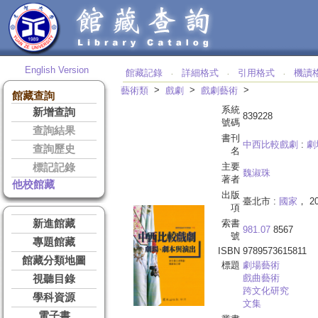
English Version
館藏記錄
詳細格式
引用格式
機讀
‧
‧
‧
>
>
>
藝術類
戲劇
戲劇藝術
館藏查詢
系統
新增查詢
839228
號碼
查詢結果
書刊
中西比較戲劇
:
劇
查詢歷史
名
主要
標記記錄
魏淑珠
著者
他校館藏
出版
臺北市 :
國家
， 20
項
新進館藏
索書
981.07
8567
號
專題館藏
ISBN
9789573615811
館藏分類地圖
標題
劇場藝術
戲曲藝術
視聽目錄
跨文化研究
學科資源
文集
電子書