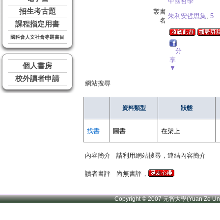
中國哲學
招生考古題
叢書
朱利安哲思集
;
5
名
課程指定用書
國科會人文社會專題書目
分
享
個人書房
▼
校外讀者申請
網站搜尋
資料類型
狀態
找書
圖書
在架上
內容簡介
請利用網站搜尋，連結內容簡介
讀者書評
尚無書評，
Copyright © 2007 元智大學(Yuan Ze U