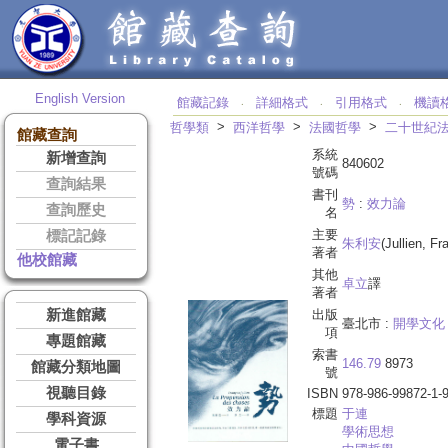
English Version
館藏記錄
詳細格式
引用格式
機讀
‧
‧
‧
>
>
>
哲學類
西洋哲學
法國哲學
二十世紀
館藏查詢
系統
新增查詢
840602
號碼
查詢結果
書刊
勢
:
效力論
查詢歷史
名
主要
標記記錄
朱利安
(Jullien, F
著者
他校館藏
其他
卓立
譯
著者
新進館藏
出版
臺北市 :
開學文化
項
專題館藏
索書
146.79
8973
館藏分類地圖
號
視聽目錄
ISBN
978-986-99872-1-
標題
于連
學科資源
學術思想
電子書