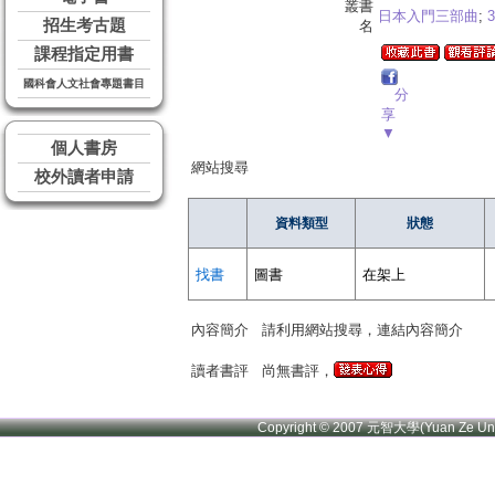
叢書
日本入門三部曲
;
3
招生考古題
名
課程指定用書
國科會人文社會專題書目
分
享
▼
個人書房
網站搜尋
校外讀者申請
資料類型
狀態
找書
圖書
在架上
內容簡介
請利用網站搜尋，連結內容簡介
讀者書評
尚無書評，
Copyright © 2007 元智大學(Yuan Ze U