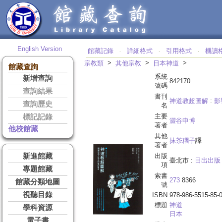
English Version
館藏記錄
詳細格式
引用格式
機讀
‧
‧
‧
>
>
>
宗教類
其他宗教
日本神道
館藏查詢
系統
新增查詢
842170
號碼
查詢結果
書刊
神道教超圖解
:
影
查詢歷史
名
主要
標記記錄
澀谷申博
著者
他校館藏
其他
抹茶糰子
譯
著者
新進館藏
出版
臺北市 :
日出出版
項
專題館藏
索書
273
8366
館藏分類地圖
號
視聽目錄
ISBN
978-986-5515-85-
標題
神道
學科資源
日本
電子書