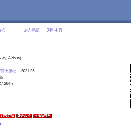
格式
加入標記
列印本頁
‧
xley, Aldous)
新雨出版社
， 2021.05
45
27-294-7
▼