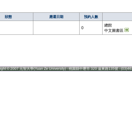
狀態
應還日期
預約人數
總館
0
中文圖書區
right © 2007 元智大學(Yuan Ze University) ‧ 桃園縣中壢市 320 遠東路135號 ‧ (03)46