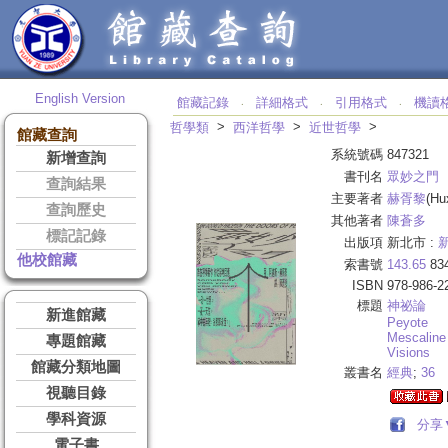
English Version
館藏記錄
詳細格式
引用格式
機讀
‧
‧
‧
>
>
>
哲學類
西洋哲學
近世哲學
館藏查詢
系統號碼
847321
新增查詢
書刊名
眾妙之門
查詢結果
主要著者
赫胥黎
(Hu
查詢歷史
其他著者
陳蒼多
標記記錄
出版項
新北市 :
他校館藏
索書號
143.65
83
ISBN
978-986-2
標題
神祕論
新進館藏
Peyote
Mescaline
專題館藏
Visions
館藏分類地圖
叢書名
經典
;
36
視聽目錄
學科資源
分享
電子書