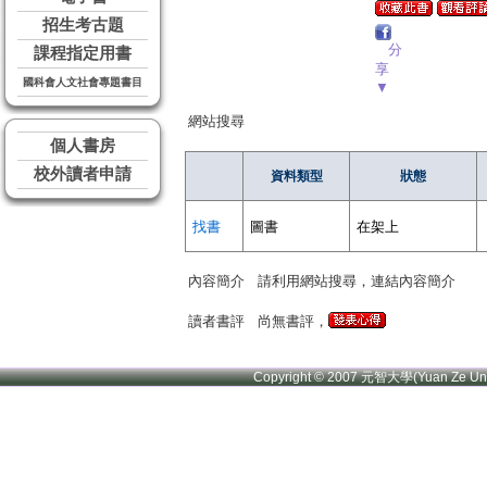
招生考古題
分
課程指定用書
享
國科會人文社會專題書目
▼
網站搜尋
個人書房
校外讀者申請
資料類型
狀態
找書
圖書
在架上
內容簡介
請利用網站搜尋，連結內容簡介
讀者書評
尚無書評，
Copyright © 2007 元智大學(Yuan Ze U