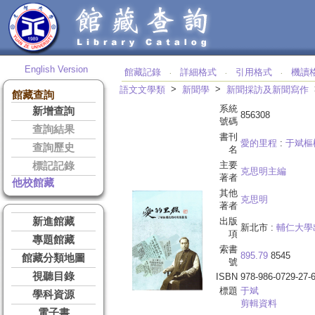
English Version
館藏記錄
詳細格式
引用格式
機讀
‧
‧
‧
>
>
語文文學類
新聞學
新聞採訪及新聞寫作
館藏查詢
系統
新增查詢
856308
號碼
查詢結果
書刊
愛的里程
:
于斌樞
查詢歷史
名
主要
標記記錄
克思明主編
著者
他校館藏
其他
克思明
著者
新進館藏
出版
新北市 :
輔仁大學
項
專題館藏
索書
895.79
8545
館藏分類地圖
號
視聽目錄
ISBN
978-986-0729-27-
標題
于
斌
學科資源
剪輯資料
電子書