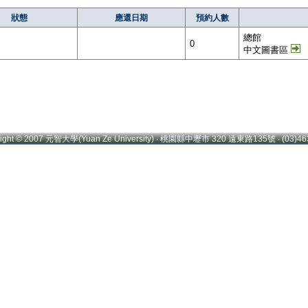
狀態
應還日期
預約人數
總館
0
中文圖書區
right © 2007 元智大學(Yuan Ze University) ‧ 桃園縣中壢市 320 遠東路135號 ‧ (03)46