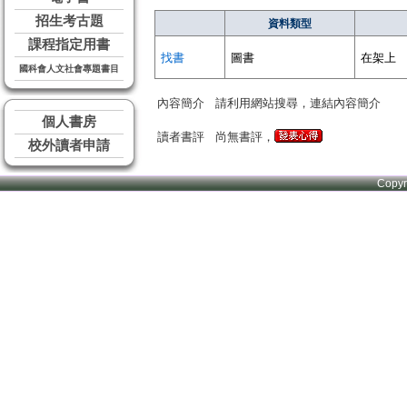
招生考古題
資料類型
課程指定用書
找書
圖書
在架上
國科會人文社會專題書目
內容簡介
請利用網站搜尋，連結內容簡介
個人書房
讀者書評
尚無書評，
校外讀者申請
Copy