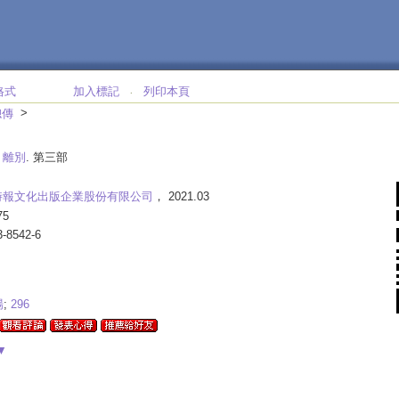
格式
加入標記
列印本頁
‧
>
總傳
:
離別
. 第三部
時報文化出版企業股份有限公司
， 2021.03
75
3-8542-6
場
;
296
▼