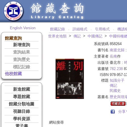
English Version
館藏記錄
詳細格式
引用格式
機讀
‧
‧
‧
>
>
>
世界史地類
傳記
中國傳記
中國特種
館藏查詢
系統號碼
858264
新增查詢
書刊名
南渡北歸
查詢結果
主要著者
岳南
作
查詢歷史
出版項
臺北市 :
標記記錄
索書號
782.238
8
他校館藏
ISBN
978-957-1
標題
知識分子
傳記
新進館藏
民國史
專題館藏
叢書名
歷史與現
館藏分類地圖
視聽目錄
分享
學科資源
網站搜尋
電子書