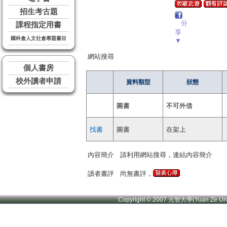
招生考古題
分
課程指定用書
享
國科會人文社會專題書目
▼
網站搜尋
個人書房
校外讀者申請
資料類型
狀態
圖書
不可外借
找書
圖書
在架上
內容簡介
請利用網站搜尋，連結內容簡介
讀者書評
尚無書評，
Copyright © 2007 元智大學(Yuan Ze U