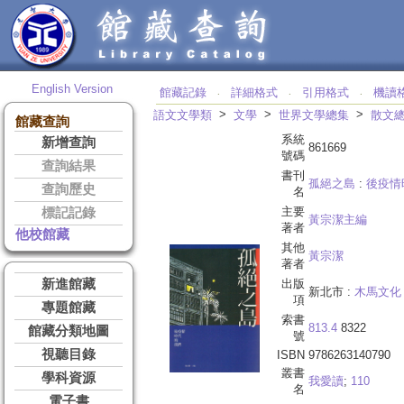
English Version
館藏記錄
詳細格式
引用格式
機讀
‧
‧
‧
>
>
>
語文文學類
文學
世界文學總集
散文
館藏查詢
系統
新增查詢
861669
號碼
查詢結果
書刊
孤絕之島
:
後疫情
查詢歷史
名
主要
標記記錄
黃宗潔主編
著者
他校館藏
其他
黃宗潔
著者
新進館藏
出版
新北市 :
木馬文化
項
專題館藏
索書
813.4
8322
館藏分類地圖
號
視聽目錄
ISBN
9786263140790
叢書
學科資源
我愛讀
;
110
名
電子書