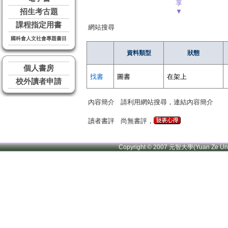
享
招生考古題
▼
課程指定用書
網站搜尋
國科會人文社會專題書目
資料類型
狀態
個人書房
找書
圖書
在架上
校外讀者申請
內容簡介
請利用網站搜尋，連結內容簡介
讀者書評
尚無書評，
Copyright © 2007 元智大學(Yuan Ze U