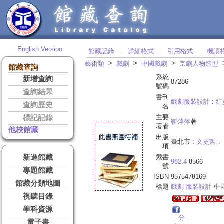
English Version
館藏記錄
詳細格式
引用格式
機讀
‧
‧
‧
>
>
>
藝術類
戲劇
中國戲劇
京劇人物造型
館藏查詢
系統
新增查詢
87286
號碼
查詢結果
書刊
戲劇服裝設計
:
紅
查詢歷史
名
主要
標記記錄
靳萍萍
著
著者
他校館藏
出版
臺北市 :
文史哲
， 
項
新進館藏
索書
982.4
8566
號
專題館藏
ISBN
9575478169
館藏分類地圖
標題
戲劇
-
服裝設計
-中
視聽目錄
學科資源
分
電子書