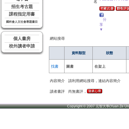
名
招生考古題
課程指定用書
分
國科會人文社會專題書目
享
▼
個人書房
網站搜尋
校外讀者申請
資料類型
狀態
找書
圖書
在架上
內容簡介
請利用網站搜尋，連結內容簡介
讀者書評
尚無書評，
Copyright © 2007 元智大學(Yuan Ze U