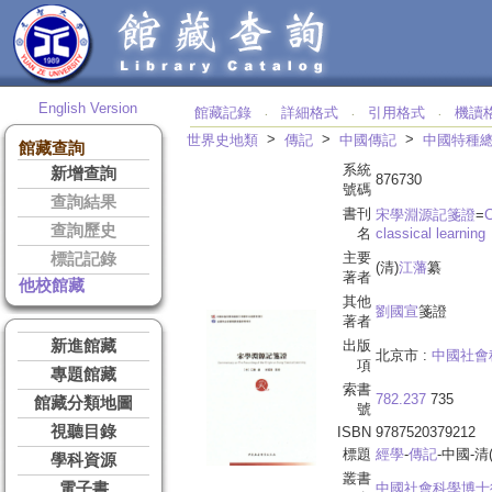
English Version
館藏記錄
詳細格式
引用格式
機讀
‧
‧
‧
>
>
>
世界史地類
傳記
中國傳記
中國特種
館藏查詢
系統
新增查詢
876730
號碼
查詢結果
書刊
宋學淵源記箋證
=
C
查詢歷史
名
classical learning
主要
標記記錄
(清)
江藩
纂
著者
他校館藏
其他
劉國宣
箋證
著者
新進館藏
出版
北京市 :
中國社會
項
專題館藏
索書
782.237
735
館藏分類地圖
號
視聽目錄
ISBN
9787520379212
標題
經學
-
傳記
-中國-清(
學科資源
叢書
電子書
中國社會科學博士