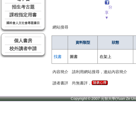
招生考古題
分
享
課程指定用書
▼
國科會人文社會專題書目
網站搜尋
個人書房
資料類型
狀態
校外讀者申請
找書
圖書
在架上
內容簡介
請利用網站搜尋，連結內容簡介
讀者書評
尚無書評，
Copyright © 2007 元智大學(Yuan Ze U