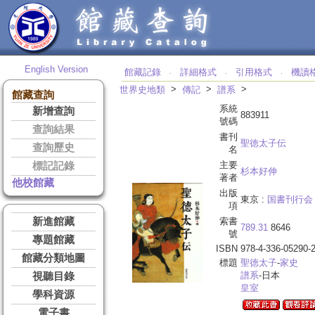
English Version
館藏記錄
詳細格式
引用格式
機讀
‧
‧
‧
>
>
>
世界史地類
傳記
譜系
館藏查詢
系統
新增查詢
883911
號碼
查詢結果
書刊
聖徳太子伝
查詢歷史
名
主要
標記記錄
杉本好伸
著者
他校館藏
出版
東京 :
国書刊行会
項
新進館藏
索書
789.31
8646
號
專題館藏
ISBN
978-4-336-05290-
館藏分類地圖
標題
聖徳太子
-
家史
譜系
-日本
視聽目錄
皇室
學科資源
電子書