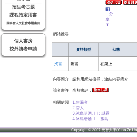
招生考古題
分
課程指定用書
享
國科會人文社會專題書目
▼
網站搜尋
個人書房
校外讀者申請
資料類型
狀態
找書
圖書
在架上
內容簡介
請利用網站搜尋，連結內容簡介
讀者書評
尚無書評，
相關借閱
1.焦渴者
2.雪人
3.冰島暗湧. III : 謎霧
4.冰島暗湧. II : 孤島
Copyright © 2007 元智大學(Yuan Ze U