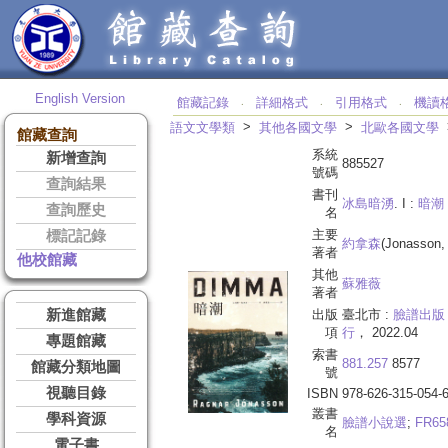
English Version
館藏記錄
詳細格式
引用格式
機讀
‧
‧
‧
>
>
語文文學類
其他各國文學
北歐各國文學
館藏查詢
系統
新增查詢
885527
號碼
查詢結果
書刊
冰島暗湧
. I :
暗潮
查詢歷史
名
主要
標記記錄
約拿森
(Jonasson,
著者
他校館藏
其他
蘇雅薇
著者
新進館藏
出版
臺北市 :
臉譜出版
項
行
， 2022.04
專題館藏
索書
881.257
8577
館藏分類地圖
號
視聽目錄
ISBN
978-626-315-054-
叢書
學科資源
臉譜小說選
;
FR65
名
電子書