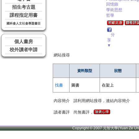
回憶錄
招生考古題
學術思想
課程指定用書
哲學
國科會人文社會專題書目
分
享
個人書房
▼
校外讀者申請
網站搜尋
資料類型
狀態
找書
圖書
在架上
內容簡介
請利用網站搜尋，連結內容簡介
讀者書評
尚無書評，
Copyright © 2007 元智大學(Yuan Ze U