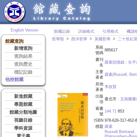
English Version
館藏記錄
詳細格式
引用格式
機讀
‧
‧
‧
>
>
>
哲學類
西洋哲學
英國哲學
二十世紀
館藏查詢
系統
新增查詢
885617
號碼
查詢結果
書刊
羅素回憶錄
:
生平
查詢歷史
名
主要
標記記錄
羅素(Russell, Bert
著者
他校館藏
其他
李政賢
著者
新進館藏
出版
臺北市 :
五南圖書
項
專題館藏
索書
144.71
853
館藏分類地圖
號
視聽目錄
ISBN
978-626-317-452-
標題
羅素
學科資源
Russell,
Bertrand,
電子書
Philosophers
-
Biog