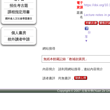
電子
https://doi.org/10
招生考古題
資源
課程指定用書
叢書
Lecture notes in p
名
國科會人文社會專題書目
分
個人書房
享
校外讀者申請
▼
網站搜尋
無紙本館藏記錄「教補款購買」
內容簡介
請利用網站搜尋，連結內容簡介
讀者書評
尚無書評，
Copyright © 2007 元智大學(Yuan Ze U