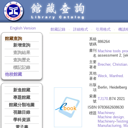
English Version
館藏記錄
詳細格式
引用格式
機讀
‧
‧
‧
館藏查詢
系統
886264
號碼
新增查詢
書刊
Machine tools pro
查詢結果
assessment 2, [ele
名
查詢歷史
主要
Brecher, Christian
著者
標記記錄
其他
他校館藏
Weck, Manfred.
著者
出版
Berlin, Heidelberg
新進館藏
項
索書
專題館藏
TJ170
.B74 2021
號
館藏分類地圖
ISBN
9783662608630
視聽目錄
Machinery.
標題
Machine design.
學科資源
Machinery
-
Testing
Manufacturing, Ma
電子書