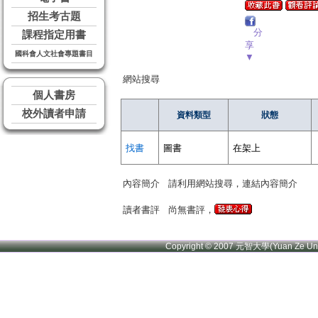
招生考古題
分
課程指定用書
享
國科會人文社會專題書目
▼
網站搜尋
個人書房
校外讀者申請
資料類型
狀態
找書
圖書
在架上
內容簡介
請利用網站搜尋，連結內容簡介
讀者書評
尚無書評，
Copyright © 2007 元智大學(Yuan Ze U