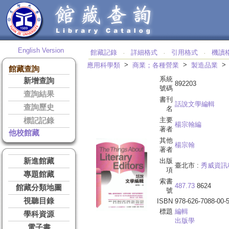
English Version
館藏記錄
詳細格式
引用格式
機讀
‧
‧
‧
>
>
應用科學類
商業；各種營業
製造品業
館藏查詢
系統
新增查詢
892203
號碼
查詢結果
書刊
話說文學編輯
查詢歷史
名
主要
標記記錄
楊宗翰編
著者
他校館藏
其他
楊宗翰
著者
新進館藏
出版
臺北市 :
秀威資訊
項
專題館藏
索書
487.73
8624
館藏分類地圖
號
視聽目錄
ISBN
978-626-7088-00-
標題
編輯
學科資源
出版學
電子書