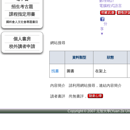
數理統計
電腦程式語言
招生考古題
課程指定用書
國科會人文社會專題書目
分
享
▼
個人書房
網站搜尋
校外讀者申請
資料類型
狀態
找書
圖書
在架上
內容簡介
請利用網站搜尋，連結內容簡介
讀者書評
尚無書評，
Copyright © 2007 元智大學(Yuan Ze U