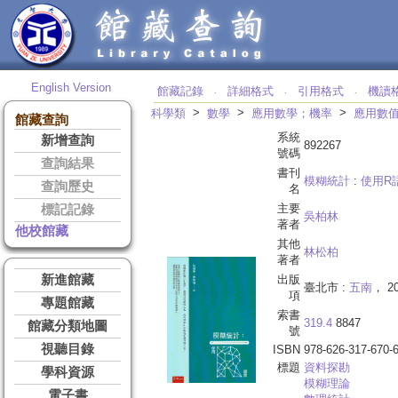
English Version
館藏記錄
詳細格式
引用格式
機讀
‧
‧
‧
>
>
>
科學類
數學
應用數學；機率
應用數
館藏查詢
系統
新增查詢
892267
號碼
查詢結果
書刊
模糊統計
:
使用R
查詢歷史
名
主要
標記記錄
吳柏林
著者
他校館藏
其他
林松柏
著者
新進館藏
出版
臺北市 :
五南
， 20
項
專題館藏
索書
319.4
8847
館藏分類地圖
號
視聽目錄
ISBN
978-626-317-670-
標題
資料探勘
學科資源
模糊理論
電子書