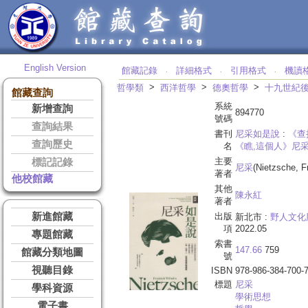
English Version
館藏記錄
詳細格式
引用格式
機讀
‧
‧
‧
>
>
>
哲學類
西洋哲學
德奧哲學
十九世紀
館藏查詢
系統
新增查詢
894770
號碼
查詢結果
書刊
尼采如是說
:
《查
查詢歷史
名
《瞧,這個人》尼
主要
標記記錄
尼采
(Nietzsche, F
著者
他校館藏
其他
陳永紅
著者
新進館藏
出版
新北市 :
野人文化
項
2022.05
專題館藏
索書
147.66
759
館藏分類地圖
號
視聽目錄
ISBN
978-986-384-700-
標題
尼采
學科資源
學術思想
電子書