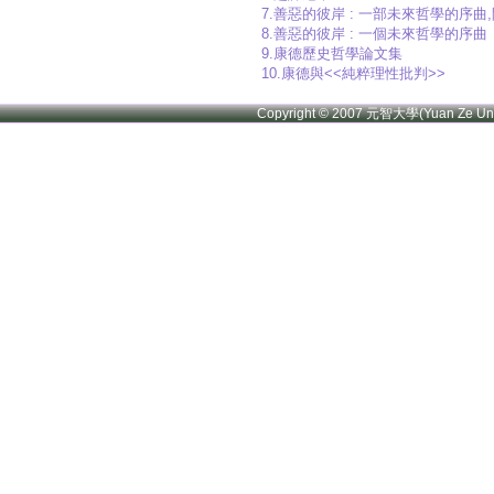
7.善惡的彼岸 : 一部未來哲學的序
8.善惡的彼岸 : 一個未來哲學的序曲
9.康德歷史哲學論文集
10.康德與<<純粹理性批判>>
Copyright © 2007 元智大學(Yuan Ze U