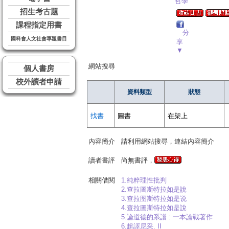
哲學
招生考古題
課程指定用書
分
國科會人文社會專題書目
享
▼
網站搜尋
個人書房
校外讀者申請
資料類型
狀態
找書
圖書
在架上
內容簡介
請利用網站搜尋，連結內容簡介
讀者書評
尚無書評，
相關借閱
1.純粹理性批判
2.查拉圖斯特拉如是說
3.查拉图斯特拉如是说
4.查拉圖斯特拉如是說
5.論道德的系譜 : 一本論戰著作
6.超譯尼采. II