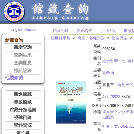
English Version
館藏記錄
詳細格式
引用格式
機讀
‧
‧
‧
>
>
應用科學類
商業；各種營業
製造品業
館藏查詢
系統
新增查詢
903254
號碼
查詢結果
書刊
進步台灣
:
七○年
查詢歷史
名
主要
標記記錄
高希均
著者
他校館藏
出版
臺北市 :
遠見天下
項
新進館藏
索書
487.78933
8374
號
專題館藏
ISBN
978-986-525-248-
館藏分類地圖
標題
遠見天下文化出版
出版業
視聽目錄
叢書
學科資源
社會人文
;
BGB51
名
電子書