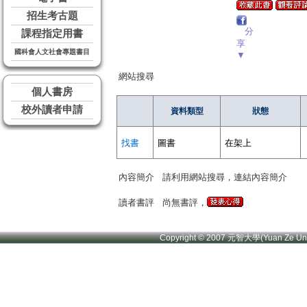
招生考古題
分
課程指定用書
享
國科會人文社會專題書目
▼
網站搜尋
個人書房
校外讀者申請
資料類型
狀態
找書
圖書
在架上
內容簡介
請利用網站搜尋，連結內容簡介
讀者書評
尚無書評，
Copyright © 2007 元智大學(Yuan Ze U