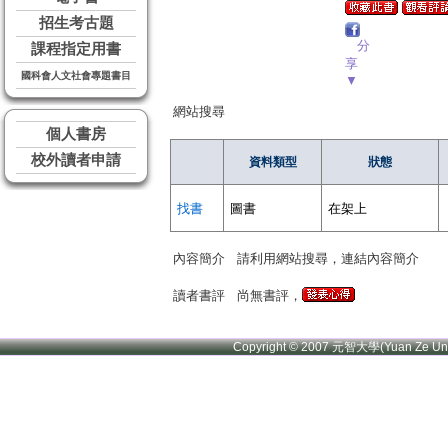
招生考古題
分
課程指定用書
享
國科會人文社會專題書目
▼
網站搜尋
個人書房
校外讀者申請
資料類型
狀態
找書
圖書
在架上
內容簡介
請利用網站搜尋，連結內容簡介
讀者書評
尚無書評，
Copyright © 2007 元智大學(Yuan Ze U