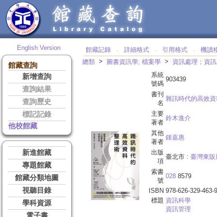
English Version
館藏記錄
詳細格式
引用格式
機讀
‧
‧
‧
>
>
總類
圖書資訊學; 檔案學
資訊處理；資訊
館藏查詢
系統
新增查詢
903439
號碼
查詢結果
書刊
雜訊時代的高效資
查詢歷史
名
主要
標記記錄
鈴木進介
著者
他校館藏
其他
鍾嘉惠
著者
新進館藏
出版
臺北市 :
臺灣東販
項
專題館藏
索書
028
8579
館藏分類地圖
號
視聽目錄
ISBN
978-626-329-463-
標題
資訊科學
學科資源
資訊管理
電子書