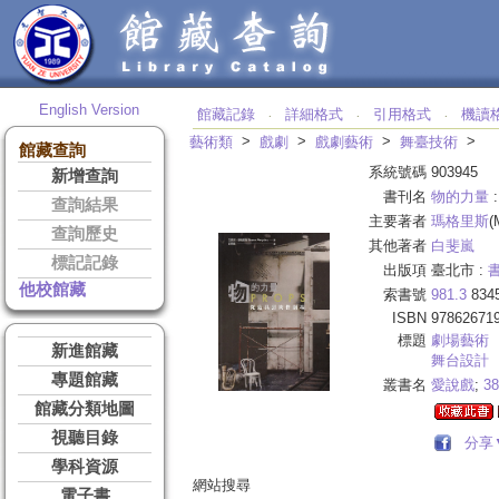
English Version
館藏記錄
詳細格式
引用格式
機讀
‧
‧
‧
>
>
>
>
藝術類
戲劇
戲劇藝術
舞臺技術
館藏查詢
系統號碼
903945
新增查詢
書刊名
物的力量
查詢結果
主要著者
瑪格里斯
(
查詢歷史
其他著者
白斐嵐
標記記錄
出版項
臺北市 :
他校館藏
索書號
981.3
834
ISBN
97862671
標題
劇場藝術
新進館藏
舞台設計
專題館藏
叢書名
愛說戲
;
38
館藏分類地圖
視聽目錄
分享
學科資源
網站搜尋
電子書