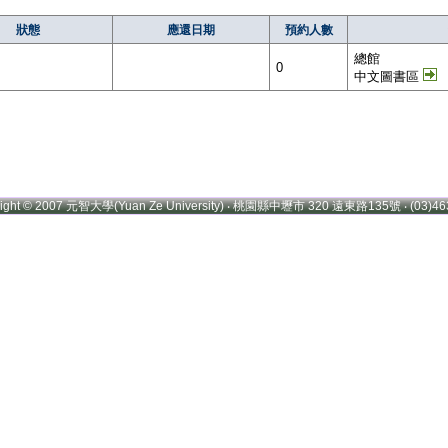
狀態
應還日期
預約人數
總館
0
中文圖書區
right © 2007 元智大學(Yuan Ze University) ‧ 桃園縣中壢市 320 遠東路135號 ‧ (03)46