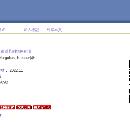
格式
加入標記
列印本頁
‧
:
從道具到物件劇場
Margolies, Eleanor)著
書林
， 2022.11
5
93051
▼