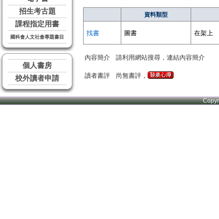
招生考古題
資料類型
課程指定用書
找書
圖書
在架上
國科會人文社會專題書目
內容簡介
請利用網站搜尋，連結內容簡介
個人書房
讀者書評
尚無書評，
校外讀者申請
Copy