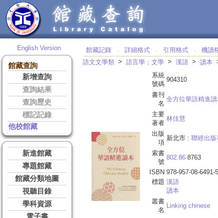
English Version
館藏記錄
詳細格式
引用格式
機讀
‧
‧
‧
>
>
>
語文文學類
語言學；文學
漢語
讀本
館藏查詢
系統
新增查詢
904310
號碼
查詢結果
書刊
全方位華語精進讀
查詢歷史
名
主要
標記記錄
林佳慧
著者
他校館藏
出版
新北市 :
聯經出版
項
新進館藏
索書
802.86
8763
號
專題館藏
ISBN
978-957-08-6491-
館藏分類地圖
標題
漢語
讀本
視聽目錄
叢書
學科資源
Linking chinese
名
電子書