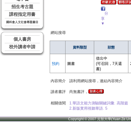
招生考古題
分
課程指定用書
享
國科會人文社會專題書目
▼
網站搜尋
個人書房
校外讀者申請
資料類型
狀態
借出中
預約
圖書
(可召回，7天還
書)
內容簡介
請利用網站搜尋，連結內容簡介
讀者書評
尚無書評，
相關借閱
1.華語文能力測驗關鍵詞彙. 高階篇
2.新版實用視聽華語. 5
Copyright © 2007 元智大學(Yuan Ze U