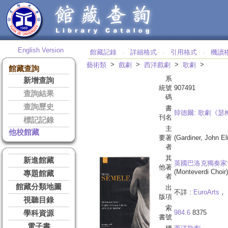
English Version
館藏記錄
詳細格式
引用格式
機讀
‧
‧
‧
>
>
>
>
藝術類
戲劇
西洋戲劇
歌劇
館藏查詢
系
新增查詢
統號
907491
查詢結果
碼
查詢歷史
書
韓德爾: 歌劇《瑟
刊名
標記記錄
主
他校館藏
要著
(Gardiner, John E
者
其
新進館藏
英國巴洛克獨奏家
他著
(Monteverdi Choir)
專題館藏
者
館藏分類地圖
出
不詳 :
EuroArts
， 
版項
視聽目錄
索
984.6
8375
學科資源
書號
電子書