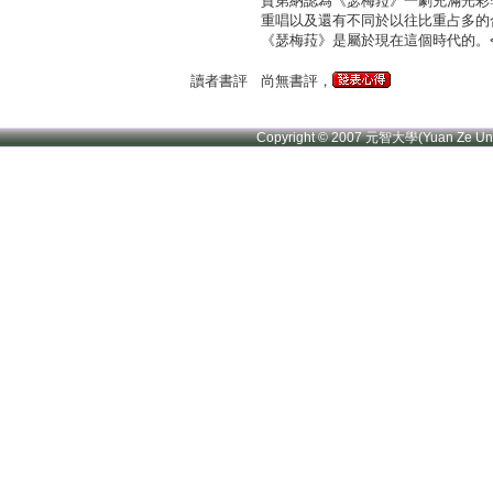
賈第納認為《瑟梅菈》一劇充滿光彩
重唱以及還有不同於以往比重占多的
《瑟梅菈》是屬於現在這個時代的。
讀者書評
尚無書評，
Copyright © 2007 元智大學(Yuan Ze U