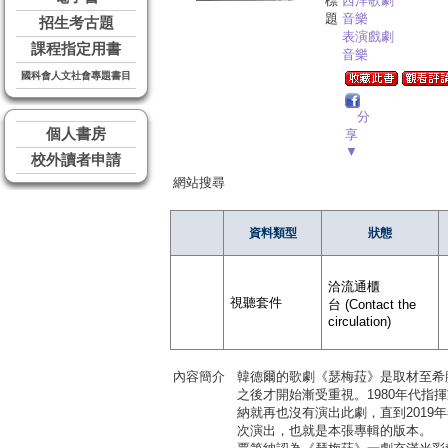
標
西洋歌劇
題
音樂
招生考古題
表演戲劇
課程指定用書
音樂
國科會人文社會專題書目
分
個人書房
享
▼
校外讀者申請
網站搜尋
資料類型
狀態
洽流通櫃
視聽套件
台 (Contact the
circulation)
內容簡介
韓德爾的歌劇《瑟梅菈》是取材至希
之後才開始漸受重視。1980年代
納就再也沒有演出此劇，直到201
次演出，也就是本張專輯的版本。