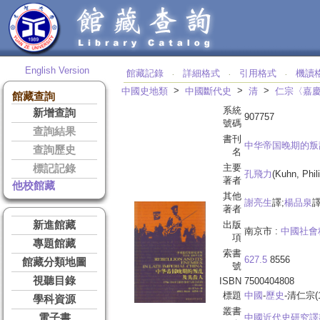
English Version
館藏記錄
詳細格式
引用格式
機讀
‧
‧
‧
>
>
>
中國史地類
中國斷代史
清
仁宗〈嘉
館藏查詢
系統
新增查詢
907757
號碼
查詢結果
書刊
中华帝国晚期的叛
查詢歷史
名
主要
標記記錄
孔飛力
(Kuhn, Phil
著者
他校館藏
其他
謝亮生
譯;
楊品泉
譯
著者
新進館藏
出版
南京市 :
中國社會
項
專題館藏
索書
627.5
8556
館藏分類地圖
號
視聽目錄
ISBN
7500404808
標題
中國
-
歷史
-清仁宗(1
學科資源
叢書
電子書
中國近代史研究譯