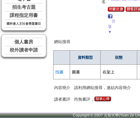
名
招生考古題
課程指定用書
分
國科會人文社會專題書目
享
▼
個人書房
網站搜尋
校外讀者申請
資料類型
狀態
找書
圖書
在架上
內容簡介
請利用網站搜尋，連結內容簡介
讀者書評
尚無書評，
Copyright © 2007 元智大學(Yuan Ze U