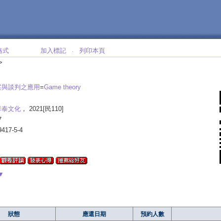
格式
加入標記
列印本頁
‧
>
案與談判之應用
=
Game theory
華泰文化
， 2021[民110]
7
9417-5-4
▼
狀態
應還日期
預約人數