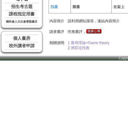
招生考古題
找書
圖書
在架上
課程指定用書
內容簡介
請利用網站搜尋，連結內容簡介
國科會人文社會專題書目
讀者書評
尚無書評，
個人書房
相關借閱
1.賽局理論=Game theory
校外讀者申請
2.博弈论经典
Copy