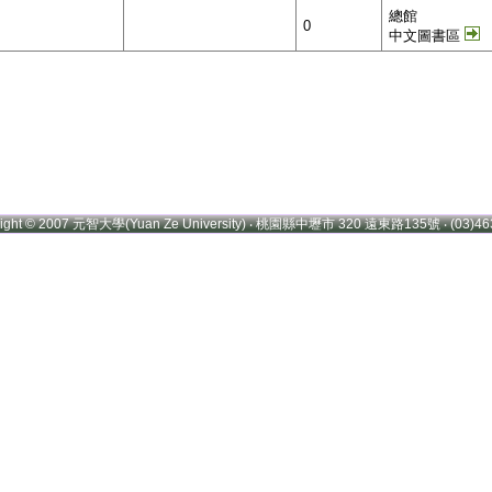
總館
0
中文圖書區
right © 2007 元智大學(Yuan Ze University) ‧ 桃園縣中壢市 320 遠東路135號 ‧ (03)46