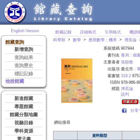
English Version
館藏記錄
詳細格式
引用格式
機讀
‧
‧
‧
>
>
>
科學類
數學
應用數學；機率
博奕論
館藏查詢
系統號碼
907944
新增查詢
書刊名
賽局
:
個
查詢結果
主要著者
張順教
查詢歷史
出版項
臺北市 :
標記記錄
索書號
319.2
875
他校館藏
ISBN
978-986-9
標題
博奕論
談判
新進館藏
專題館藏
分享
館藏分類地圖
網站搜尋
視聽目錄
學科資源
資料類型
電子書