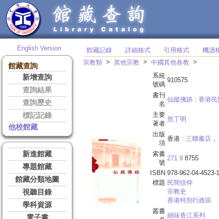
English Version
館藏記錄
詳細格式
引用格式
機讀
‧
‧
‧
>
>
>
宗教類
其他宗教
中國其他各教
館藏查詢
系統
新增查詢
910575
號碼
查詢結果
書刊
仙蹤佛跡
:
香港民
查詢歷史
名
主要
標記記錄
危丁明
著者
他校館藏
出版
香港 :
三聯書店
， 
項
新進館藏
索書
271.9
8755
號
專題館藏
ISBN
978-962-04-4523-
館藏分類地圖
標題
民間信仰
宗教史
視聽目錄
香港特別行政區
學科資源
叢書
細味香江系列
電子書