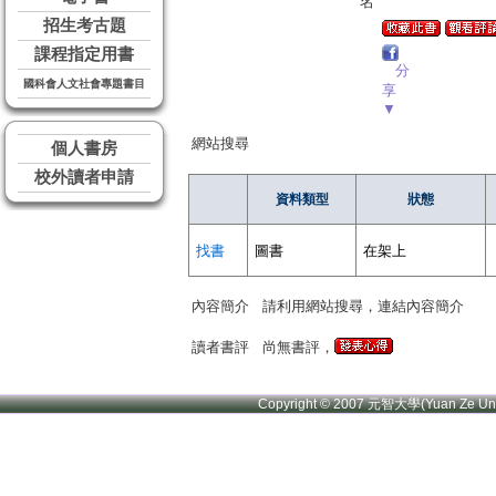
名
招生考古題
課程指定用書
分
國科會人文社會專題書目
享
▼
網站搜尋
個人書房
校外讀者申請
資料類型
狀態
找書
圖書
在架上
內容簡介
請利用網站搜尋，連結內容簡介
讀者書評
尚無書評，
Copyright © 2007 元智大學(Yuan Ze U