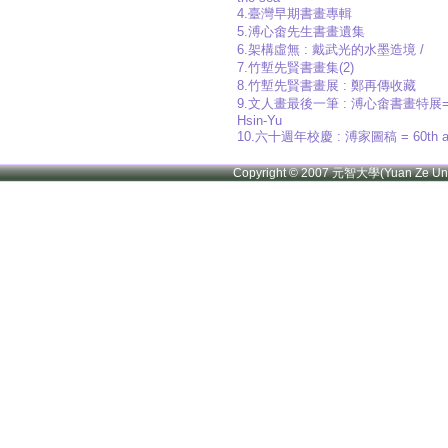
4.臺灣早期書畫專輯
5.溥心畬先生書畫遺集
6.架構虛無 : 戴武光的水墨造境 /
7.竹塹先賢書畫集(2)
8.竹塹先賢書畫展 : 鄭再傳收藏
9.文人畫最後一筆 : 溥心畬書畫特展=The last stro
Hsin-Yu
10.六十週年校慶 : 溥家圖稿 = 60th anniver
Copyright © 2007 元智大學(Yuan Ze U