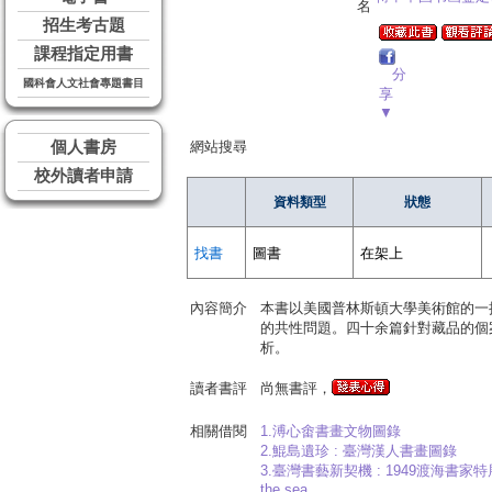
名
招生考古題
課程指定用書
分
國科會人文社會專題書目
享
▼
個人書房
網站搜尋
校外讀者申請
資料類型
狀態
找書
圖書
在架上
內容簡介
本書以美國普林斯頓大學美術館的一
的共性問題。四十余篇針對藏品的個
析。
讀者書評
尚無書評，
相關借閱
1.溥心畬書畫文物圖錄
2.鯤島遺珍 : 臺灣漢人書畫圖錄
3.臺灣書藝新契機 : 1949渡海書家特展=Crossroad
the sea