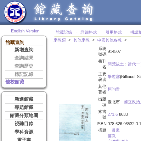
English Version
館藏記錄
詳細格式
引用格式
機讀
‧
‧
‧
>
>
>
宗教類
其他宗教
中國其他各教
館藏查詢
系統
新增查詢
914507
號碼
查詢結果
書刊
開荒故土
:
當代一
查詢歷史
名
主要
標記記錄
畢遊塞
(Billioud, S
著者
他校館藏
其他
柯昀青
著者
新進館藏
出版
臺北市 :
國立政治
項
專題館藏
索書
271.6
8633
館藏分類地圖
號
視聽目錄
ISBN
978-626-96532-0-
標題
一貫道
學科資源
儒教
電子書