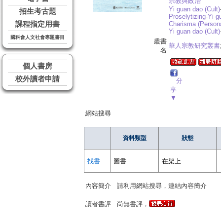
宗教與政治
Yi guan dao (Cult)
招生考古題
Proselytizing
-
Yi g
課程指定用書
Charisma (Personal
Yi guan dao (Cult)
國科會人文社會專題書目
叢書
華人宗教研究叢書
名
個人書房
校外讀者申請
分
享
▼
網站搜尋
資料類型
狀態
找書
圖書
在架上
內容簡介
請利用網站搜尋，連結內容簡介
讀者書評
尚無書評，