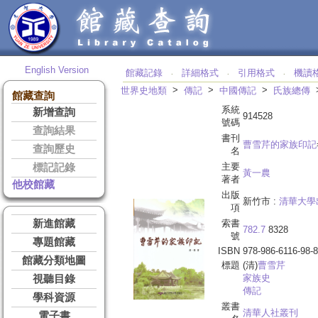
English Version
館藏記錄
詳細格式
引用格式
機讀
‧
‧
‧
>
>
>
世界史地類
傳記
中國傳記
氏族總傳
館藏查詢
系統
新增查詢
914528
號碼
查詢結果
書刊
曹雪芹的家族印記
查詢歷史
名
主要
標記記錄
黃一農
著者
他校館藏
出版
新竹市 :
清華大學
項
新進館藏
索書
782.7
8328
號
專題館藏
ISBN
978-986-6116-98-8
館藏分類地圖
標題
(清)
曹
雪芹
家族史
視聽目錄
傳記
學科資源
叢書
清華人社叢刊
電子書