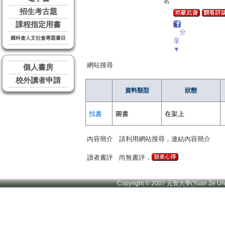
名
招生考古題
課程指定用書
分
國科會人文社會專題書目
享
▼
網站搜尋
個人書房
校外讀者申請
資料類型
狀態
找書
圖書
在架上
內容簡介
請利用網站搜尋，連結內容簡介
讀者書評
尚無書評，
Copyright © 2007 元智大學(Yuan Ze U