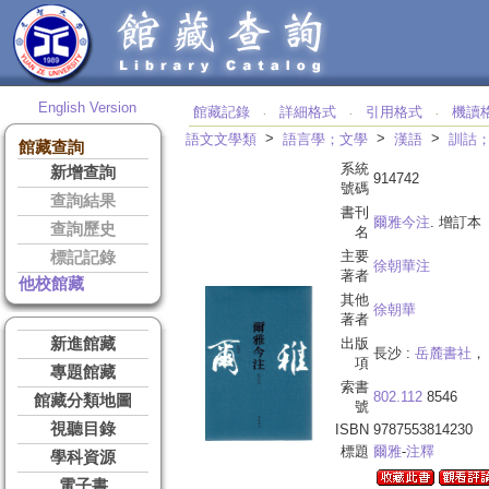
English Version
館藏記錄
詳細格式
引用格式
機讀
‧
‧
‧
>
>
>
語文文學類
語言學；文學
漢語
訓詁
館藏查詢
系統
新增查詢
914742
號碼
查詢結果
書刊
爾雅今注
. 增訂本
查詢歷史
名
主要
標記記錄
徐朝華注
著者
他校館藏
其他
徐朝華
著者
新進館藏
出版
長沙 :
岳麓書社
， 
項
專題館藏
索書
802.112
8546
館藏分類地圖
號
視聽目錄
ISBN
9787553814230
標題
爾雅
-
注釋
學科資源
電子書