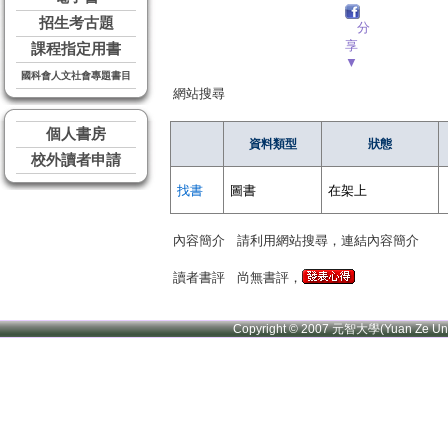
招生考古題
分
享
課程指定用書
▼
國科會人文社會專題書目
網站搜尋
個人書房
資料類型
狀態
校外讀者申請
找書
圖書
在架上
內容簡介
請利用網站搜尋，連結內容簡介
讀者書評
尚無書評，
Copyright © 2007 元智大學(Yuan Ze U