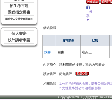
招生考古題
分
課程指定用書
享
國科會人文社會專題書目
▼
網站搜尋
個人書房
校外讀者申請
資料類型
狀態
找書
圖書
在架上
內容簡介
請利用網站搜尋，連結內容簡介
讀者書評
尚無書評，
相關借閱
1.公司治理策略地圖 : 提升公司治
2.女性董事對公司治理的影響
Copyright © 2007 元智大學(Yuan Ze U