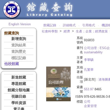
English Version
館藏記錄
詳細格式
引用格式
機讀
‧
‧
‧
>
>
社會科學類
經濟
生產；企業；經濟政策
館藏查詢
系統
新增查詢
916833
號碼
查詢結果
書刊
公司治理
:
ESG
查詢歷史
名
sustainability
主要
標記記錄
李華驎
著者
他校館藏
其他
孔繁華
著者
新進館藏
出版
[新北市] :
滄海圖
項
專題館藏
索書
553.97
8465
館藏分類地圖
號
視聽目錄
ISBN
978-626-96536-3-
標題
公司
學科資源
企業管理
電子書