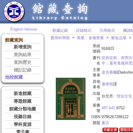
English Version
館藏記錄
詳細格式
引用格式
機讀
‧
‧
‧
>
>
應用科學類
商業；各種營業
製造品業
館藏查詢
系統
新增查詢
916923
號碼
查詢結果
書刊
從前從前，有間古
查詢歷史
名
辛，還有鬼魂與受
主要
標記記錄
達克賽爾
(Darkshir
著者
他校館藏
其他
康學慧
譯
著者
新進館藏
出版
台北市 :
悅知文化
項
專題館藏
索書
487.641
8752
館藏分類地圖
號
視聽目錄
ISBN
9786267288122
標題
書店
學科資源
電子書