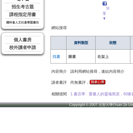
招生考古題
分
享
課程指定用書
▼
國科會人文社會專題書目
網站搜尋
個人書房
資料類型
狀態
校外讀者申請
找書
圖書
在架上
內容簡介
請利用網站搜尋，連結內容簡介
讀者書評
尚無書評，
相關借閱
1.書店學 : 愛書人的靈魂窩居，6
Copyright © 2007 元智大學(Yuan Ze U