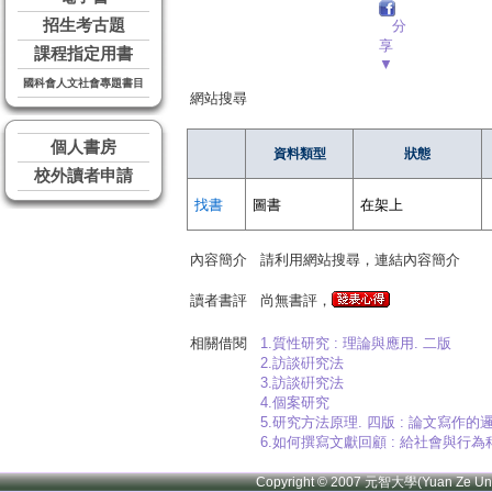
招生考古題
分
享
課程指定用書
▼
國科會人文社會專題書目
網站搜尋
個人書房
資料類型
狀態
校外讀者申請
找書
圖書
在架上
內容簡介
請利用網站搜尋，連結內容簡介
讀者書評
尚無書評，
相關借閱
1.質性研究 : 理論與應用. 二版
2.訪談硏究法
3.訪談硏究法
4.個案研究
5.研究方法原理. 四版 : 論文寫作的邏輯思維 = Prin
6.如何撰寫文獻回顧 : 給社會與行
Copyright © 2007 元智大學(Yuan Ze U