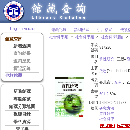
English Version
館藏記錄
詳細格式
引用格式
機讀
‧
‧
‧
>
>
社會科學類
社會科學類
社會科學理論
館藏查詢
系統
新增查詢
917220
號碼
查詢結果
書刊
質性研究
. 三版=
查詢歷史
名
主要
標記記錄
殷恩
(Yin, Robert K
著者
他校館藏
出版
臺北市 :
五南
， 20
項
新進館藏
索書
501.2
894
號
專題館藏
ISBN
9786263438590
館藏分類地圖
標題
研究方法
質性研究
視聽目錄
社會科學
學科資源
電子書