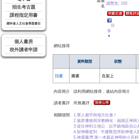
叢書
讀歷史
;
150
名
招生考古題
課程指定用書
國科會人文社會專題書目
分
享
▼
個人書房
網站搜尋
校外讀者申請
資料類型
狀態
找書
圖書
在架上
內容簡介
請利用網站搜尋，連結內容簡介
讀者書評
尚無書評，
相關借閱
1.華人廟宇與地方社會 /
2.族群遷移與宗教轉化 : 福德正神
3.從社神到土地公 : 以平鎮地區伯
4.財神爺駕到 : 牛腿敎您拜財神發人
5.神靈臺灣.第一本親近神明的小百科