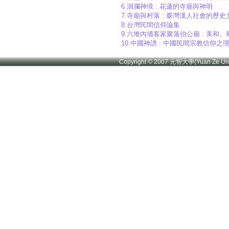
6.洄瀾神境 : 花蓮的寺廟與神明
7.寺廟與村落 : 臺灣漢人社會的歷
8.台灣民間信仰論集
9.六堆內埔客家聚落伯公廟 : 美
10.中國神譜 : 中國民間宗教信仰之
Copyright © 2007 元智大學(Yuan Ze U