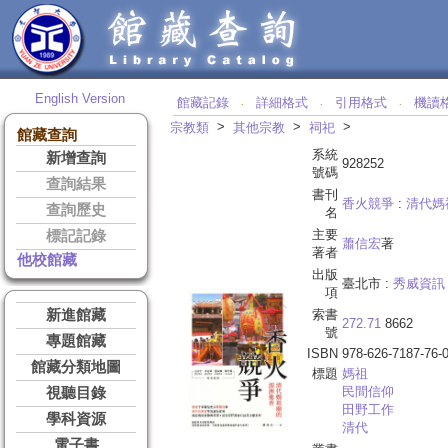
English Version
館藏記錄
詳細格式
引用格式
機讀
‧
‧
‧
>
>
>
宗教類
其他宗教
祠祀
館藏查詢
系統
新增查詢
928252
號碼
查詢結果
書刊
香火競爭
:
清代媽
查詢歷史
名
主要
標記記錄
蕭信宏
著
著者
他校館藏
出版
臺北市 :
秀威資訊
項
新進館藏
索書
272.71
8662
號
專題館藏
ISBN
978-626-7187-76-
館藏分類地圖
標題
媽祖
民間信仰
視聽目錄
田野工作
學科資源
清代
電子書